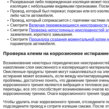
•
Разорванная либо поврежденная изоляция может позв
изоляции с небольшими видимыми признаками. Посмо
•
Провод, который был пережат, порезан или его изоля
либо части автомобиля.
•
Провод, который соприкасается с горячими частями 
•
Смотрите
Включая перемежающиеся неисправности
•
Смотрите
Проверка непостоянных неисправностей э
заземления, короткого замыкания.
•
Смотрите
Процедура создания моментальной копии н
параметров автомобиля.
Проверка клемм на коррозионное истирание
Возникновение некоторых периодических неисправносте
накоплении слоя окисленного и изолирующего материала,
Окисленные продукты трения могут накапливаться на элек
истирание может возникать, если между контактирующими
проблемы, достаточно понять, что движение трения очень
коррозионного трения являются вибрация и тепловое р
перепады, все это способствует возникновению очагов к
коррозионному трению. Очаги коррозионного трения труд
Чтобы удалить очаг коррозионного трения, отсоедините п
подсоедините провод и сотрите излишки смазки. После э