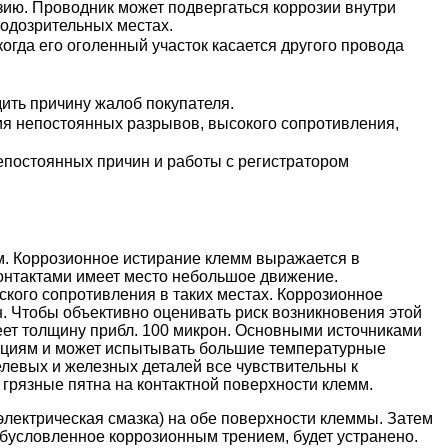
зию. Проводник может подвергаться коррозии внутри
одозрительных местах.
огда его оголенный участок касается другого провода
ить причину жалоб покупателя.
я непостоянных разрывов, высокого сопротивления,
епостоянных причин и работы с регистратором
. Коррозионное истирание клемм выражается в
контактами имеет место небольшое движение.
ского сопротивления в таких местах. Коррозионное
. Чтобы объективно оценивать риск возникновения этой
меет толщину прибл. 100 микрон. Основными источниками
ациям и может испытывать большие температурные
елевых и железных деталей все чувствительны к
 грязные пятна на контактной поверхности клемм.
иэлектрическая смазка) на обе поверхности клеммы. Затем
обусловленное коррозионным трением, будет устранено.