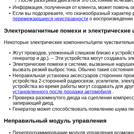
-
После разогрева двигателя это состояние исчезает
•
Информация, полученная от клиента, может помочь о
•
Если вы подозреваете, что скачкообразный характер
перемежающиеся неисправности
о воспроизведении
Электромагнитные помехи и электрические
Некоторые электрические компоненты/цепи чувствительн
•
Жгут проводов, уложенный слишком близко к устройс
генератор и др.). -- Эти устройства могут создавать
•
Электрические помехи в системе, вызванные наруше
вызвать резкий выброс тока. Обычно такие состояния
•
Неправильная установка аксессуаров сторонних прои
устройства 2-сторонней радиосвязи, усилители, элект
устройства во время работы могут создавать для друг
установленного после продажи автомобиля
.
•
Проверка разомкнутого диода на сцеплении компресс
запирающий диод.
•
Генератор может способствовать появлению шума пер
Неправильный модуль управления
•
Перепрограммирование модуля управления возможно 