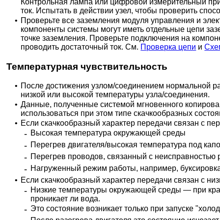
Контрольная лампа или цифровой измерительный приб
ток. Испытать в действии узел, чтобы проверить спос
•
Проверьте все заземления модуля управления и элек
компоненты системы могут иметь отдельные цепи зазе
точке заземления. Проверьте подключения на компоне
проводить достаточный ток. См.
Проверка цепи
и
Схе
Температурная чувствительность
•
После достижения узлом/соединением нормальной раб
низкой или высокой температуры узла/соединения.
•
Данные, полученные системой мгновенного копирован
использоваться при этом типе скачкообразных состоя
•
Если скачкообразный характер передачи связан с пер
-
Высокая температура окружающей среды
-
Перегрев двигателя/высокая температура под кап
-
Перегрев проводов, связанный с неисправностью 
-
Нагруженный режим работы, например, буксировка 
•
Если скачкообразный характер передачи связан с н
-
Низкие температуры окружающей среды — при край
проникает ли вода.
-
Это состояние возникает только при запуске "холод