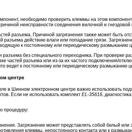
мпонент, необходимо проверить клеммы на этом компонен
Причиной неисправности соединения вилочной и гнездовой
частей разъема. Причиной загрязнения также может быть от
й разъема действию влаги или попадание грязи. Загрязнен
иводящую к постоянному или периодическому размыканию ц
разъема без специального переходника. При проверке ра
ке частей разъема или из-за их частого подключения/откл
 что ведет к постоянному или периодическому размыканию ц
ом центре
реле в Шинном электронном центре важно использовать по
ктов. Если не использовать комплект
EL-35616
, диагностик
ю процедуру:
знения. Загрязнение может представлять собой белый или 
отивления клеммы, непостоянного контакта или к размыка