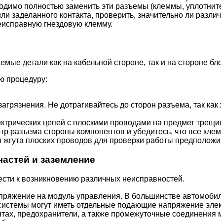
одимо полностью заменить эти разъемы (клеммы, уплотните
ли заделанного контакта, проверить, значительно ли раз
еисправную гнездовую клемму.
мые детали как на кабельной стороне, так и на стороне бло
ю процедуру:
агрязнения. Не дотрагивайтесь до сторон разъема, так как
трических цепей с плоскими проводами на предмет трещин,
отр разъема стороны компонентов и убедитесь, что все кл
 жгута плоских проводов для проверки работы предположи
астей и заземление
сти к возникновению различных неисправностей.
апряжение на модуль управления. В большинстве автомоби
системы могут иметь отдельные подающие напряжение элек
нтах, предохранители, а также промежуточные соединения