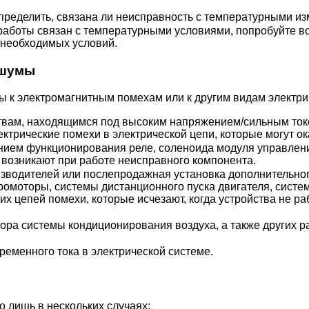
.
пределить, связана ли неисправность с температурными и
 работы связан с температурными условиями, попробуйте в
 необходимых условий.
 шумы
ы к электромагнитным помехам или к другим видам электр
твам, находящимся под высоким напряжением/сильным током
 электрические помехи в электрической цепи, которые могут 
нием функционирования реле, соленоида модуля управлени
 возникают при работе неисправного компонента.
зводителей или послепродажная установка дополнительного
ромоторы, системы дистанционного пуска двигателя, систем
их цепей помехи, которые исчезают, когда устройства не ра
ора системы кондиционирования воздуха, а также других р
еменного тока в электрической системе.
лишь в нескольких случаях: