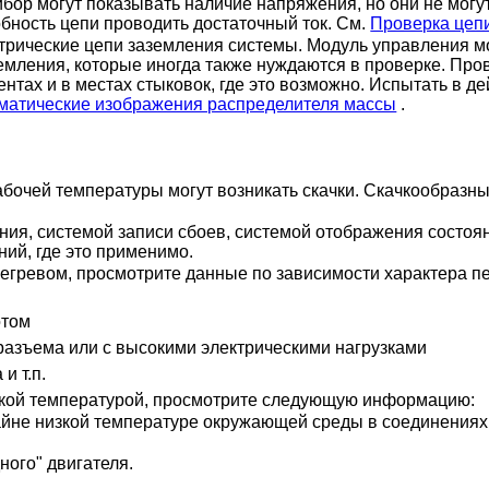
ор могут показывать наличие напряжения, но они не могут
обность цепи проводить достаточный ток. См.
Проверка цеп
трические цепи заземления системы. Модуль управления м
мления, которые иногда также нуждаются в проверке. Пров
нтах и в местах стыковок, где это возможно. Испытать в де
матические изображения распределителя массы
.
очей температуры могут возникать скачки. Скачкообразны
ия, системой записи сбоев, системой отображения состоян
ний, где это применимо.
егревом, просмотрите данные по зависимости характера пе
отом
разъема или с высокими электрическими нагрузками
и т.п.
изкой температурой, просмотрите следующую информацию:
не низкой температуре окружающей среды в соединениях и
ного" двигателя.