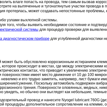
олить влаге попасть на провода, тем самым вызвав корро
трите на выпяченные и тугонатянутые участки провода в п
ция протерлась, может создавать непостоянные проблемы, к
либо узлами выхлопной системы.
для того, чтобы выявить необходимое состояние и подтверд
лектрической системы
для процедур проверки для выявлени
а диагностическом приборе
для углубленной диагностики н
й может быть обусловлено коррозионным истиранием клемм
 которое происходит в местах, где между электрическими 
трических контактах, что приводит к увеличению электриче
 поверхностями имеет место движение от 10 до 100 микрон
 невелико и его трудно заметить, например, лист бумаги и
асширение/сужение. Поскольку автомобиль подвержен вибр
оррозионного трения. Поверхности оловянных, медных, ник
но увидеть, но обычно они выглядят как небольшие, темные
одозрительный провод и нанесите Nyogel lubricant 760G (д
той процедуры дополнительное сопротивление на клемме, 