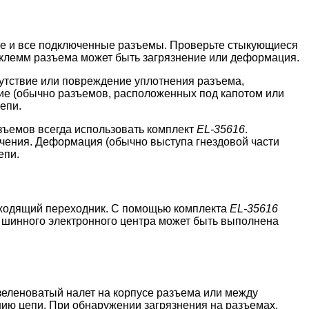
те и все подключенные разъемы. Проверьте стыкующиеся
 клемм разъема может быть загрязнение или деформация.
сутствие или повреждение уплотнения разъема,
ие (обычно разъемов, расположенных под капотом или
епи.
зъемов всегда использовать комплект
EL-35616
.
ючения. Деформация (обычно выступа гнездовой части
епи.
дходящий переходник. С помощью комплекта
EL-35616
а шинного электронного центра может быть выполнена
зеленоватый налет на корпусе разъема или между
нию цепи. При обнаружении загрязнения на разъемах,