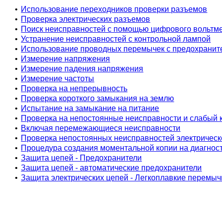
•
Использование переходников проверки разъемов
•
Проверка электрических разъемов
•
Поиск неисправностей с помощью цифрового вольтм
•
Устранение неисправностей с контрольной лампой
•
Использование проводных перемычек с предохранит
•
Измерение напряжения
•
Измерение падения напряжения
•
Измерение частоты
•
Проверка на непрерывность
•
Проверка короткого замыкания на землю
•
Испытание на замыкание на питание
•
Проверка на непостоянные неисправности и слабый 
•
Включая перемежающиеся неисправности
•
Проверка непостоянных неисправностей электрическ
•
Процедура создания моментальной копии на диагнос
•
Защита цепей - Предохранители
•
Защита цепей - автоматические предохранители
•
Защита электрических цепей - Легкоплавкие перемыч