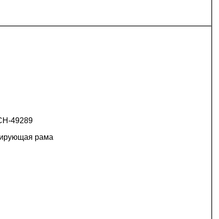
СН-49289
ирующая рама