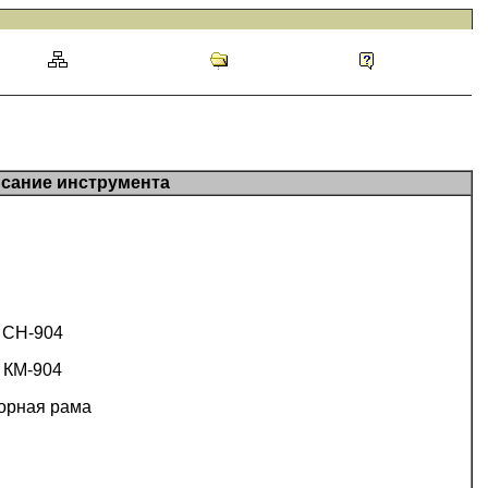
исание инструмента
CH-904
КМ-904
орная рама