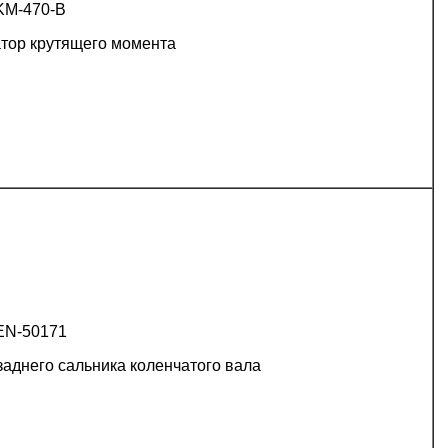
KM-470-B
атор крутящего момента
EN-50171
заднего сальника коленчатого вала