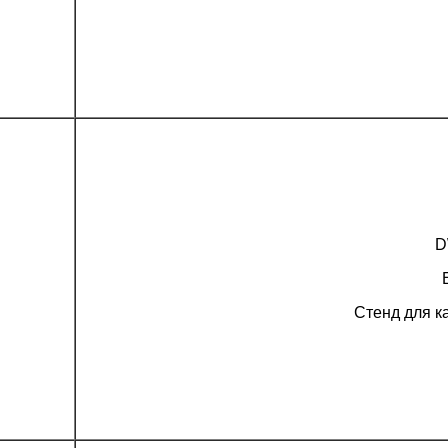
D
Стенд для к