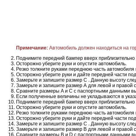
Примечание:
Автомобиль должен находиться на го
Поднимите передний бампер вверх приблизительно н
Осторожно уберите руки и опустите автомобиль.
Резко толкните руками переднюю часть автомобиля в
Осторожно уберите руки и дайте передней части под
Замерьте и запишите размер C . Данную высоту след
Замерьте и запишите размер A для левой и правой с
Сравните размеры A и C с паспортными данными в
Если полученные величины не укладываются в указа
Поднимите передний бампер вверх приблизительно н
Осторожно уберите руки и опустите автомобиль.
Резко толкните руками переднюю часть автомобиля в
Осторожно уберите руки и дайте передней части под
Замерьте и запишите размер C . Данную высоту след
Замерьте и запишите размер В для левой и правой с
Сравните размеры В и D с паспортными данными в