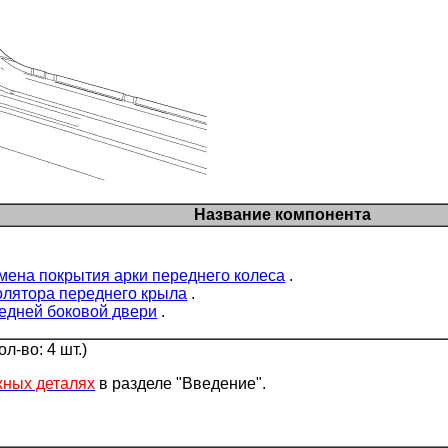
Название компонента
мена покрытия арки переднего колеса
.
олятора переднего крыла
.
едней боковой двери
.
л-во: 4 шт.)
жных деталях
в разделе "Введение".