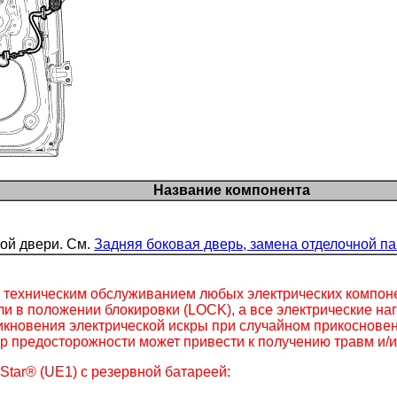
Название компонента
ой двери. См.
Задняя боковая дверь, замена отделочной п
д техническим обслуживанием любых электрических компон
и в положении блокировки (LOCK), а все электрические н
никновения электрической искры при случайном прикоснове
р предосторожности может привести к получению травм и/
tar® (UE1) с резервной батареей: