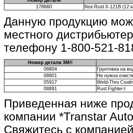
Номер детали
178660
Nox Rust X-121B (12 к
Данную продукцию мож
местного дистрибьютер
телефону 1-800-521-818
Номер детали 3M®
08804
Грунтовка на в
08801
Не нужна очистк
05917
Weld-Thru Coati
08891
Rust Fighter-I
Приведенная ниже прод
компании *Transtar Aut
Свяжитесь с компанией