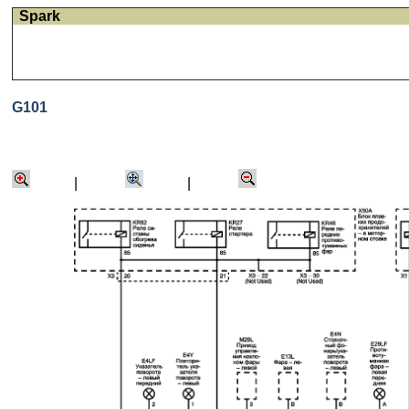
Spark
G101
|
|